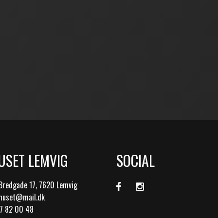
USET LEMVIG
SOCIAL
Bredgade 17, 7620 Lemvig
ohuset@mail.dk
97 82 00 48